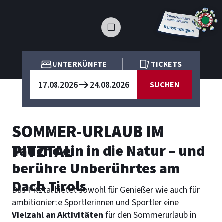
UNTERKÜNFTE
TICKETS
17.08.2026
24.08.2026
SUCHEN
SOMMER-URLAUB IM
PITZTAL
Tauche ein in die Natur – und
berühre Unberührtes am
Dach Tirols
Das Pitztal bietet sowohl für Genießer wie auch für
ambitionierte Sportlerinnen und Sportler eine
Vielzahl an Aktivitäten
für den Sommerurlaub in